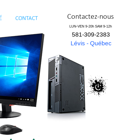
Contactez-
nous
É
CONTACT
LUN-
VEN 9-
20h SAM 9-
12h
581-
309-
2383
Lévis -
Québec
rix qu’à notre atelier